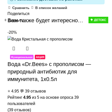
Сравнить
В список желаний
Поделиться
Вам также будет интересно…
Закрыть
Закрыть
Закрыть
Закрыть
Закрыть
🥦 ДЕТОКС
-20%
Функциональная
АКЦИЯ
Вода «Dr.Bees» с прополисом —
природный антибиотик для
иммунитета, 1x0.5л
⭐
4.95
💬
39 отзывов
Рейтинг
4.95
из 5 на основе опроса
39
пользователей
(
39
отзывов)