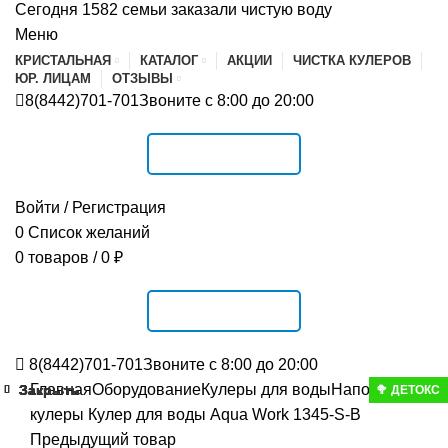
Сегодня 1582 семьи заказали чистую воду
Меню
КРИСТАЛЬНАЯ
КАТАЛОГ
АКЦИИ
ЧИСТКА КУЛЕРОВ
ЮР. ЛИЦАМ
ОТЗЫВЫ
8(8442)701-701
Звоните с 8:00 до 20:00
РАСПИСАНИЕ
Войти / Регистрация
0
Список желаний
0
товаров
/
0
₽
РАСПИСАНИЕ
8(8442)701-701
Звоните с 8:00 до 20:00
Главная
Оборудование
Кулеры для воды
Напольные
Закрыть
Закрыть
Закрыть
Закрыть
Закрыть
Закрыть
Закрыть
Закрыть
Закрыть
🥦 ДЕТОКС
кулеры
Кулер для воды Aqua Work 1345-S-B
Предыдущий товар