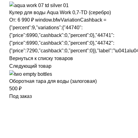
Кулер для воды Aqua Work 0,7-TD (серебро)
От:
6 990
₽
window.bfwVariationCashback =
{"percent":9,"variations":{"44740":
{"price":6990,"cashback":0,"percent":0},"44741":
{"price":6990,"cashback":0,"percent":0},"44742":
{"price":7290,"cashback":0,"percent":0}},"label":"\u041a
Вернуться к списку товаров
Следующий товар
Оборотная тара для воды (залоговая)
500
₽
Под заказ