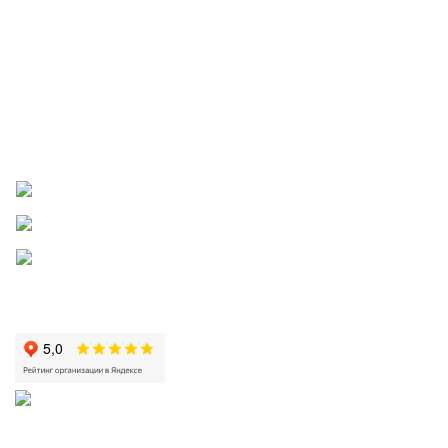
Документы для детских и медицинских учреждений
Скачать карту партнера
Правила бонусной и реферальной программ
Пожаловаться директору
Приложение