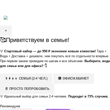
КРИСТАЛЬНАЯ
2002—2026 | ЗАО «Вода Кристальная» —
добыча, производство и доставка артезианской питьевой воды в
Волгограде и Волжском
×
🥰Приветствуем в семье!
💡
Стартовый набор — до 950 ₽ экономии новым клиентам!
Тара +
Вода + Доставка = дешевле, чем покупать всё по отдельности впервые.
При первом заказе проведем по шагам и все объясним.
Выберите, вода
для семьи или для офиса? 👇
👨‍👩‍👧‍👦 СЕМЬЯ (2-4 ЧЕЛ.)
🏢 ОФИС\КАБИНЕТ
🥛 ПРОСТО ПОПРОБОВАТЬ
💡
Идеальный выбор для семьи 2-4 человек.
Подходит в 73% случаев.
Рекомендуем