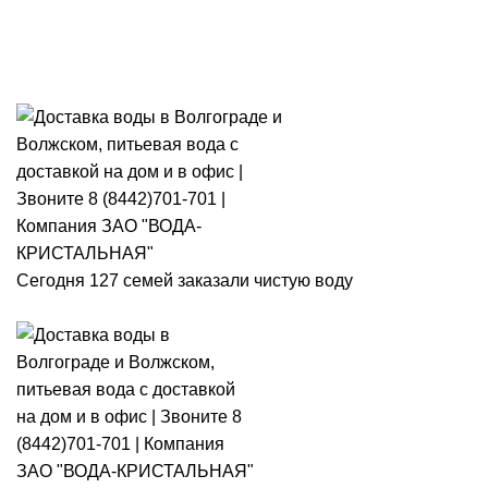
Розыгрыш месячного запаса
«Кристальная IQ». Участвуй 👉
Розыгрыш месячного запаса «Кристальная IQ». Участвуй 👉
Сегодня 127 семей заказали чистую воду