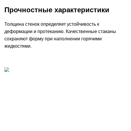
Прочностные характеристики
Толщина стенок определяет устойчивость к
деформации и протеканию. Качественные стаканы
сохраняют форму при наполнении горячими
жидкостями.
Добыча, производство и доставка артезианской
питьевой воды в Волгограде
Волгоград, шоссе Авиаторов 121
8 8442 701-701
voda@krist-vlg.ru