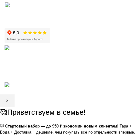
КРИСТАЛЬНАЯ
2002—2026 | ЗАО «Вода Кристальная» —
добыча, производство и доставка артезианской питьевой воды в
Волгограде и Волжском
×
🥰Приветствуем в семье!
💡
Стартовый набор — до 950 ₽ экономии новым клиентам!
Тара +
Вода + Доставка = дешевле, чем покупать всё по отдельности впервые.