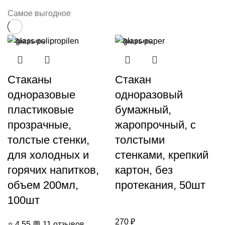
Самое выгодное
Закрыть
Закрыть
Стаканы
Стакан
одноразовые
одноразовый
пластиковые
бумажный,
прозрачные,
жаропрочный, с
толстые стенки,
толстыми
для холодных и
стенками, крепкий
горячих напитков,
картон, без
объем 200мл,
протекания, 50шт
100шт
270
₽
⭐
4.55
💬
11 отзывов