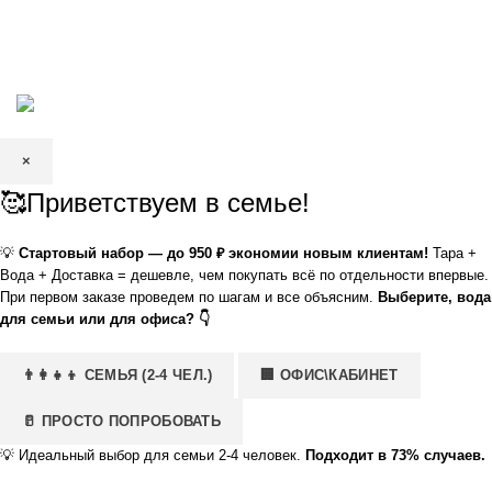
КРИСТАЛЬНАЯ
2002—2026 | ЗАО «Вода Кристальная» —
добыча, производство и доставка артезианской питьевой воды в
Волгограде и Волжском
×
🥰Приветствуем в семье!
💡
Стартовый набор — до 950 ₽ экономии новым клиентам!
Тара +
Вода + Доставка = дешевле, чем покупать всё по отдельности впервые.
При первом заказе проведем по шагам и все объясним.
Выберите, вода
для семьи или для офиса? 👇
👨‍👩‍👧‍👦 СЕМЬЯ (2-4 ЧЕЛ.)
🏢 ОФИС\КАБИНЕТ
🥛 ПРОСТО ПОПРОБОВАТЬ
💡
Идеальный выбор для семьи 2-4 человек.
Подходит в 73% случаев.