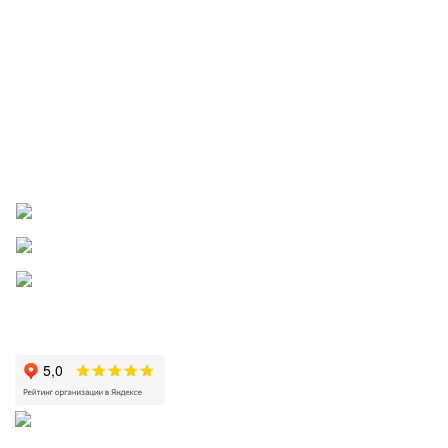
Договор для физических лиц
Документы для детских и медицинских учреждений
Скачать карту партнера
Правила бонусной и реферальной программ
Пожаловаться директору
Приложение