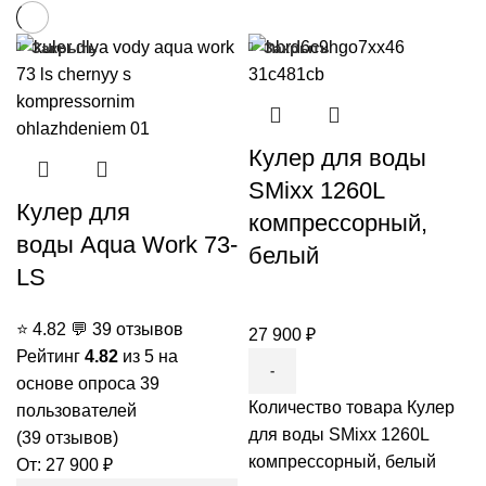
Закрыть
Закрыть
Кулер для воды
SMixx 1260L
Кулер для
компрессорный,
воды Aqua Work 73-
белый
LS
⭐
4.82
💬
39 отзывов
27 900
₽
Рейтинг
4.82
из 5 на
основе опроса
39
Количество товара Кулер
пользователей
для воды SMixx 1260L
(
39
отзывов)
компрессорный, белый
От:
27 900
₽