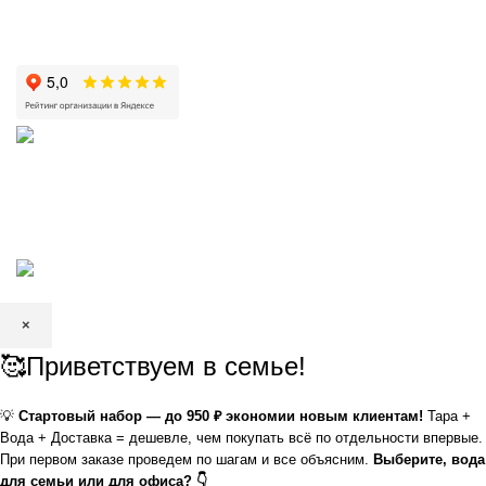
КРИСТАЛЬНАЯ
2002—2026 | ЗАО «Вода Кристальная» —
добыча, производство и доставка артезианской питьевой воды в
Волгограде и Волжском
×
🥰Приветствуем в семье!
💡
Стартовый набор — до 950 ₽ экономии новым клиентам!
Тара +
Вода + Доставка = дешевле, чем покупать всё по отдельности впервые.
При первом заказе проведем по шагам и все объясним.
Выберите, вода
для семьи или для офиса? 👇