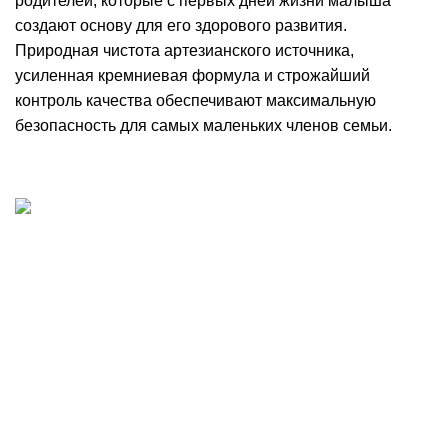
родителей, которые с первых дней жизни малыша
создают основу для его здорового развития.
Природная чистота артезианского источника,
усиленная кремниевая формула и строжайший
контроль качества обеспечивают максимальную
безопасность для самых маленьких членов семьи.
Добыча, производство и доставка артезианской
питьевой воды в Волгограде
Волгоград, шоссе Авиаторов 121
8 8442 701-701
voda@krist-vlg.ru