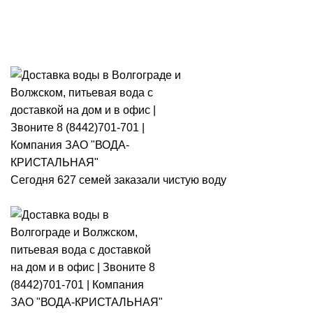
Розыгрыш месячного запаса
«Кристальная IQ». Участвуй 👉
Розыгрыш месячного запаса «Кристальная IQ». Участвуй 👉
Сегодня 627 семей заказали чистую воду