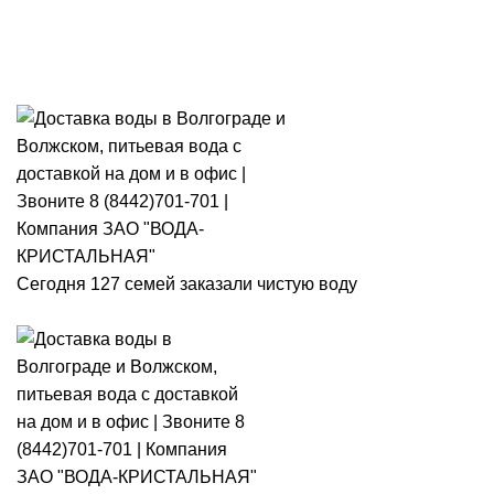
Розыгрыш месячного запаса
«Кристальная IQ». Участвуй 👉
Розыгрыш месячного запаса «Кристальная IQ». Участвуй 👉
Сегодня 127 семей заказали чистую воду