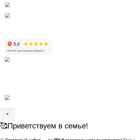
КРИСТАЛЬНАЯ
2002—2026 | ЗАО «Вода Кристальная» —
добыча, производство и доставка артезианской питьевой воды в
Волгограде и Волжском
×
🥰Приветствуем в семье!