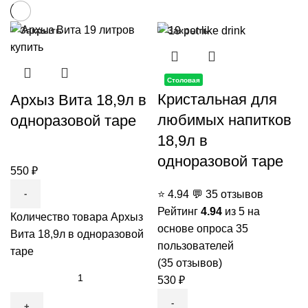
Закрыть
Закрыть
Столовая
Кристальная для
Архыз Вита 18,9л в
любимых напитков
одноразовой таре
18,9л в
одноразовой таре
550
₽
⭐
4.94
💬
35 отзывов
Рейтинг
4.94
из 5 на
Количество товара Архыз
основе опроса
35
Вита 18,9л в одноразовой
пользователей
таре
(
35
отзывов)
530
₽