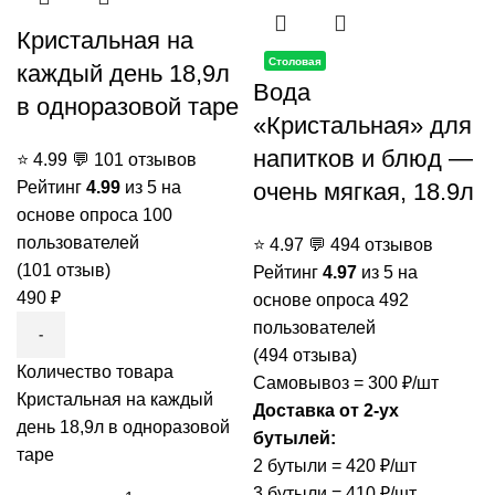
Кристальная на
Столовая
каждый день 18,9л
Вода
в одноразовой таре
«Кристальная» для
напитков и блюд —
⭐
4.99
💬
101 отзывов
очень мягкая, 18.9л
Рейтинг
4.99
из 5 на
основе опроса
100
пользователей
⭐
4.97
💬
494 отзывов
(
101
отзыв)
Рейтинг
4.97
из 5 на
490
₽
основе опроса
492
пользователей
(
494
отзыва)
Количество товара
Самовывоз = 300 ₽/шт
Кристальная на каждый
Доставка от 2-ух
день 18,9л в одноразовой
бутылей:
таре
2 бутыли = 420 ₽/шт
3 бутыли = 410 ₽/шт