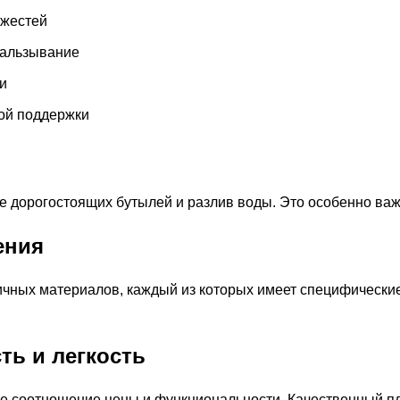
яжестей
кальзывание
и
ной поддержки
орогостоящих бутылей и разлив воды. Это особенно важн
ения
ичных материалов, каждый из которых имеет специфически
ть и легкость
 соотношение цены и функциональности. Качественный пла