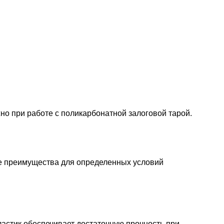
о при работе с поликарбонатной залоговой тарой.
е преимущества для определенных условий
стик обеспечивает достаточную прочность при