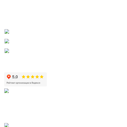
Правила бонусной и реферальной программ
Пожаловаться директору
Приложение
КРИСТАЛЬНАЯ
2002—2026 | ЗАО «Вода Кристальная» —
добыча, производство и доставка артезианской питьевой воды в
Волгограде и Волжском